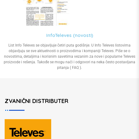
InfoTeleves (novosti)
List Info Televes se objavljuje četiri puta godišnje. U Info Televes listovima
objavljuju se sve aktuelnosti o proizvodima i kompaniji Televes. Piše se o
novostima, detaljima i korisnim savetima vezanim za nove i popularne Televes
proizvode i rešenja. Takođe se mogu naći i odgovori na neka često postavljana
pitanja ( FAQ ).
ZVANIČNI DISTRIBUTER