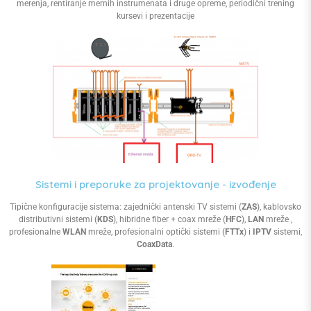
merenja, rentiranje mernih instrumenata i druge opreme, periodični trening
kursevi i prezentacije
Sistemi i preporuke za projektovanje - izvođenje
Tipične konfiguracije sistema: zajednički antenski TV sistemi (
ZAS
), kablovsko
distributivni sistemi (
KDS
), hibridne fiber + coax mreže (
HFC
),
LAN
mreže ,
profesionalne
WLAN
mreže, profesionalni optički sistemi (
FTTx
) i
IPTV
sistemi,
CoaxData
.