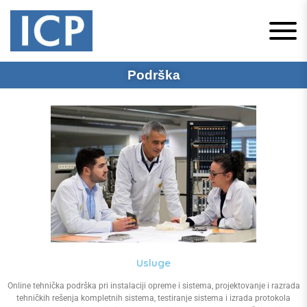
ICP Niš, Televes
Televes Srbija
Podrška
Srbija
Usluge
Online tehnička podrška pri instalaciji opreme i sistema, projektovanje i razrada
tehničkih rešenja kompletnih sistema, testiranje sistema i izrada protokola