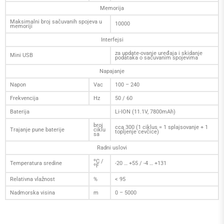
Memorija
Maksimalni broj sačuvanih spojeva u
10000
memoriji
Interfejsi
za update-ovanje uređaja i skidanje
Mini USB
podataka o sačuvanim spojevima
Napajanje
Napon
Vac
100 – 240
Frekvencija
Hz
50 / 60
Baterija
Li-ION (11.1V, 7800mAh)
broj
cca 300 (1 ciklus = 1 splajsovanje + 1
Trajanje pune baterije
ciklu
topljenje cevčice)
sa
Radni uslovi
ºC /
Temperatura sredine
-20 … +55 / -4 … +131
ºF
Relativna vlažnost
%
< 95
Nadmorska visina
m
0 – 5000