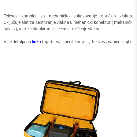
Televes komplet za mehaničko splajsovanje optičkih vlakna.
Uključuje alat za centriranje vlakna u mehanički konektor ( mehanički
splajs ), alat za blankiranje, sečenje i čišćenje vlakna.
Više detalja na
linku
(uputstva, specifikacije…., Televes zvanični sajt)