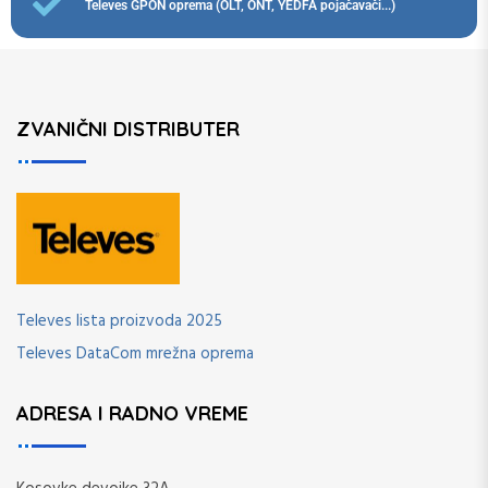
Televes GPON oprema (OLT, ONT, YEDFA pojačavači...)
ZVANIČNI DISTRIBUTER
Televes lista proizvoda 2025
Televes DataCom mrežna oprema
ADRESA I RADNO VREME