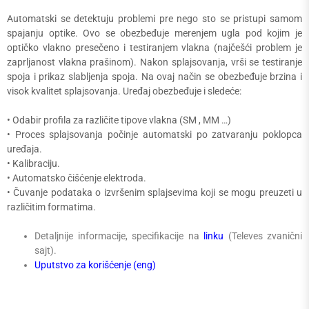
Automatski se detektuju problemi pre nego sto se pristupi samom
spajanju optike. Ovo se obezbeđuje merenjem ugla pod kojim je
optičko vlakno presečeno i testiranjem vlakna (najčešći problem je
zaprljanost vlakna prašinom). Nakon splajsovanja, vrši se testiranje
spoja i prikaz slabljenja spoja. Na ovaj način se obezbeđuje brzina i
visok kvalitet splajsovanja. Uređaj obezbeđuje i sledeće:
• Odabir profila za različite tipove vlakna (SM , MM …)
• Proces splajsovanja počinje automatski po zatvaranju poklopca
uređaja.
• Kalibraciju.
• Automatsko čišćenje elektroda.
• Čuvanje podataka o izvršenim splajsevima koji se mogu preuzeti u
različitim formatima.
Detaljnije informacije, specifikacije na
linku
(Televes zvanični
sajt).
Uputstvo za korišćenje (eng)