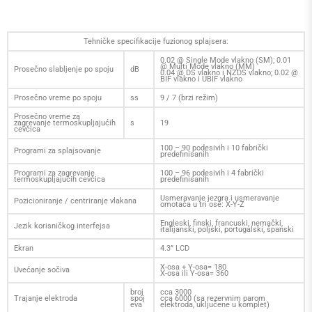
Tehničke specifikacije fuzionog splajsera:
0.02 @ Single Mode vlakno (SM); 0.01
@ Multi Mode vlakno (MM)
Prosečno slabljenje po spoju
dB
0.04 @ DS vlakno i NZDS vlakno; 0.02 @
BIF vlakno i UBIF vlakno
Prosečno vreme po spoju
ss
9 / 7 (brzi režim)
Prosečno vreme za
zagrevanje termoskupljajućih
s
19
cevčica
100 – 90 podesivih i 10 fabrički
Programi za splajsovanje
predefinisanih
Programi za zagrevanje
100 – 96 podesivih i 4 fabrički
termoskupljajućih cevčica
predefinisanih
Usmeravanje jezgra i usmeravanje
Pozicioniranje / centriranje vlakana
omotača u tri ose: X-Y-Z
Engleski, finski, francuski, nemački,
Jezik korisničkog interfejsa
italijanski, poljski, portugalski, španski
Ekran
4.3” LCD
X-osa + Y-osa= 180
Uvećanje sočiva
X-osa ili Y-osa= 360
broj
cca 3000
Trajanje elektroda
spoj
cca 6000 (sa rezervnim parom
eva
elektroda, uključene u komplet)