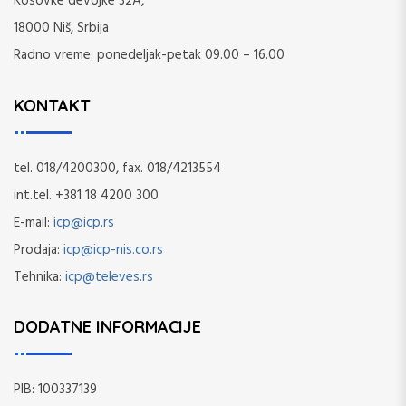
Kosovke devojke 32A,
18000 Niš, Srbija
Radno vreme: ponedeljak-petak 09.00 – 16.00
KONTAKT
tel. 018/4200300, fax. 018/4213554
int.tel. +381 18 4200 300
E-mail:
icp@icp.rs
Prodaja:
icp@icp-nis.co.rs
Tehnika:
icp@televes.rs
DODATNE INFORMACIJE
PIB: 100337139