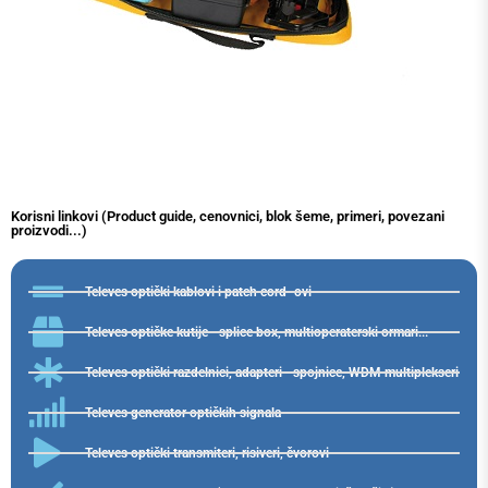
Korisni linkovi (Product guide, cenovnici, blok šeme, primeri, povezani
proizvodi...)
Televes optički kablovi i patch cord -ovi
Televes optičke kutije - splice box, multioperaterski ormari...
Televes optički razdelnici, adapteri - spojnice, WDM multiplekseri
Televes generator optičkih signala
Televes optički transmiteri, risiveri, čvorovi