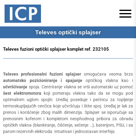
ICP Niš, Televes
Televes Srbija
Televes optički splajser
Srbija
Televes fuzioni optički splajser komplet ref. 232105
Televes profesionalni fuzioni splajser
omogućava veoma brzo
automatsko pozicioniranje i spajanje
optičkog vlakna kao i
učvršćivanje
spoja. Centriranje vlakna se vrši automatski uz pomoć
šest elektromotora
koji pomeraju vlakna tako da se mogu pod
optimalnim uglom spojiti. Uređaj poseduje i pećnicu za topljenje
termoskupljajućih cevčica koje učvršćuju i štite spoj. Uređaj je lak za
prenos i korišćenje zbog malih dimenzija. Splajser se isporučuje sa
prenosnim koferom i kompletom neophodnog pribora za obradu
optičkih vlakna (blankiranje, čišćenje, sečenje …), baterijom, PSU, i sa
parom rezervnih elektroda. Intuitivan i jednostavan interfejs.